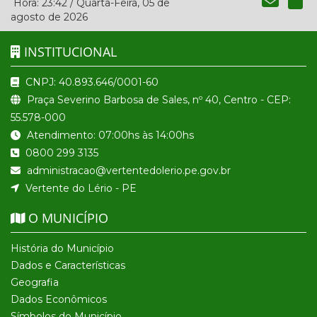
Hora:
23:42
/
Quarta-Feira
,
05 de
agosto de 2026
INSTITUCIONAL
CNPJ: 40.893.646/0001-60
Praça Severino Barbosa de Sales, nº 40, Centro - CEP:
55.578-000
Atendimento: 07:00hs às 14:00hs
0800 299 3135
administracao@vertentedolerio.pe.gov.br
Vertente do Lério - PE
O MUNICÍPIO
História do Município
Dados e Características
Geografia
Dados Econômicos
Símbolos do Município