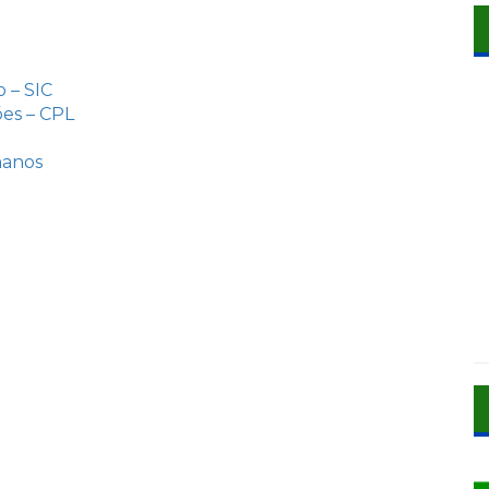
 – SIC
es – CPL
manos