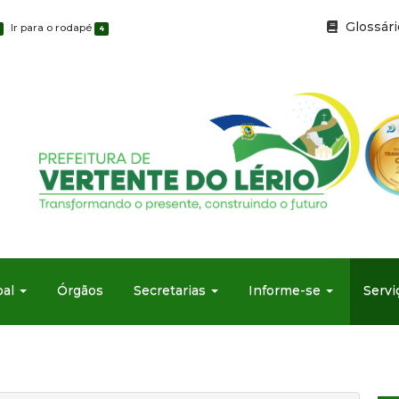
Glossári
Ir para o rodapé
4
al
Órgãos
Secretarias
Informe-se
Servi