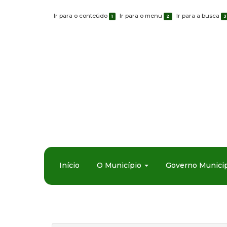
Ir para o conteúdo
Ir para o menu
Ir para a busca
1
2
3
Início
O Município
Governo Municip
Fale Conosco