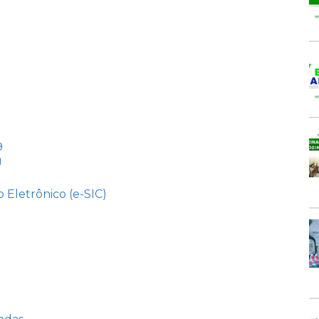
9
U
 Eletrônico (e-SIC)
e