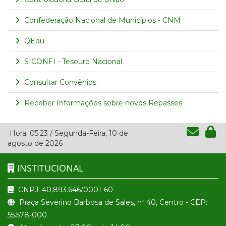
Confederação Nacional de Municípios - CNM
QEdu
SICONFI - Tesouro Nacional
Consultar Convênios
Receber Informações sobre novos Repasses
Hora:
05:23
/
Segunda-Feira
,
10 de
agosto de 2026
INSTITUCIONAL
CNPJ: 40.893.646/0001-60
Praça Severino Barbosa de Sales, nº 40, Centro - CEP:
55.578-000