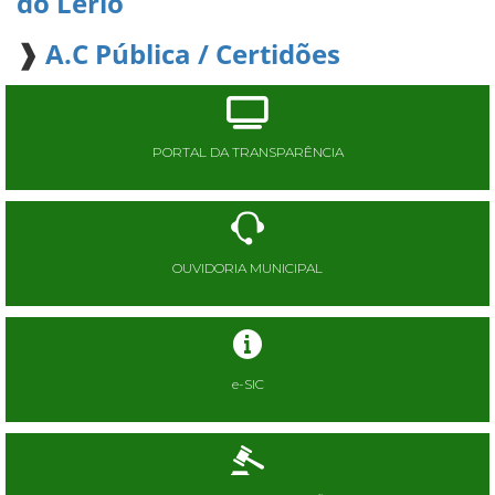
do Lério
❱
A.C Pública / Certidões
PORTAL DA TRANSPARÊNCIA
OUVIDORIA MUNICIPAL
e-SIC