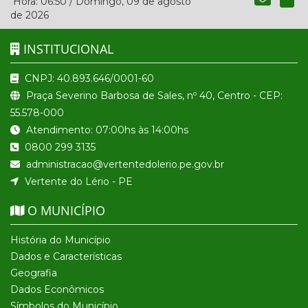
Hora:
06:50
/
Domingo
,
09 de agosto
de 2026
INSTITUCIONAL
CNPJ: 40.893.646/0001-60
Praça Severino Barbosa de Sales, nº 40, Centro - CEP:
55.578-000
Atendimento: 07:00hs às 14:00hs
0800 299 3135
administracao@vertentedolerio.pe.gov.br
Vertente do Lério - PE
O MUNICÍPIO
História do Município
Dados e Características
Geografia
Dados Econômicos
Símbolos do Município