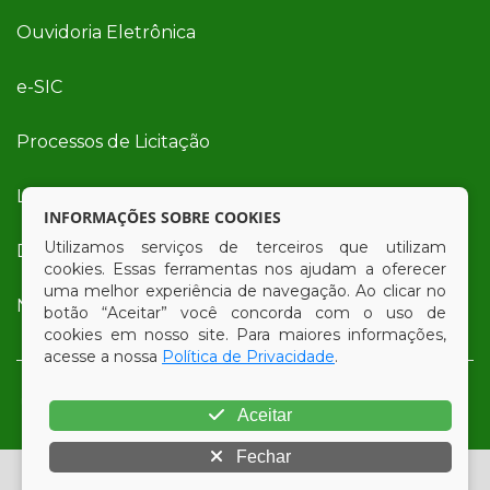
Ouvidoria Eletrônica
e-SIC
Processos de Licitação
Licitações em Andamento
INFORMAÇÕES SOBRE COOKIES
Utilizamos serviços de terceiros que utilizam
Diário Oficial
cookies. Essas ferramentas nos ajudam a oferecer
uma melhor experiência de navegação. Ao clicar no
Nota Fiscal Eletrônica (NFe)
botão “Aceitar” você concorda com o uso de
cookies em nosso site. Para maiores informações,
acesse a nossa
Política de Privacidade
.
Aceitar
Fechar
© Copyright 2026 Prefeitura Municipal de Vertente do