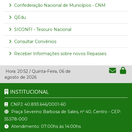
Confederação Nacional de Municípios - CNM
QEdu
SICONFI - Tesouro Nacional
Consultar Convênios
Receber Informações sobre novos Repasses
Hora:
20:52
/
Quinta-Feira
,
06 de
agosto de 2026
INSTITUCIONAL
CNPJ: 40.893.646/0001-60
Praça Severino Barbosa de Sales, nº 40, Centro - CEP:
55.578-000
Atendimento: 07:00hs às 14:00hs