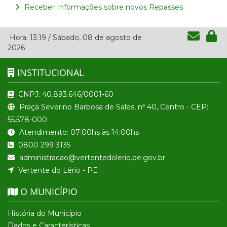
Receber Informações sobre novos Repasses
Hora:
13:19
/
Sábado
,
08 de agosto de
2026
INSTITUCIONAL
CNPJ: 40.893.646/0001-60
Praça Severino Barbosa de Sales, nº 40, Centro - CEP:
55.578-000
Atendimento: 07:00hs às 14:00hs
0800 299 3135
administracao@vertentedolerio.pe.gov.br
Vertente do Lério - PE
O MUNICÍPIO
História do Município
Dados e Características