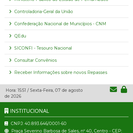
Controladoria-Geral da União
Confederação Nacional de Municípios - CNM
QEdu
SICONFI - Tesouro Nacional
Consultar Convênios
Receber Informações sobre novos Repasses
Hora:
15:51
/
Sexta-Feira
,
07 de agosto
de 2026
INSTITUCIONAL
CNPJ: 40.893.646/0001-60
Praça Severino Barbosa de Sales, nº 40, Centro - CEP: